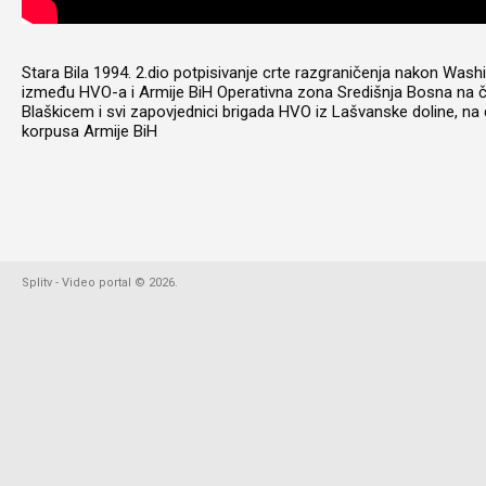
Stara Bila 1994. 2.dio potpisivanje crte razgraničenja nakon Wa
između HVO-a i Armije BiH Operativna zona Središnja Bosna na č
Blaškicem i svi zapovjednici brigada HVO iz Lašvanske doline, na dru
korpusa Armije BiH
Splitv - Video portal
©
2026
.