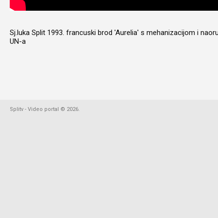
Sj.luka Split 1993. francuski brod 'Aurelia' s mehanizacijom i naor
UN-a
Splitv - Video portal
©
2026
.