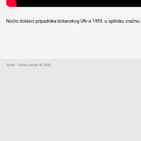
Noćni dolasci pripadnika britanskog UN-a 1993. u splitsku zračnu 
Splitv - Video portal
©
2026
.