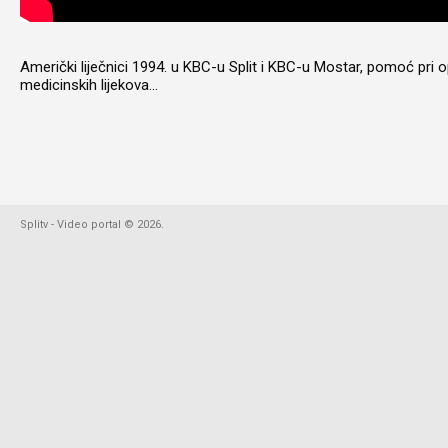
Američki liječnici 1994. u KBC-u Split i KBC-u Mostar, pomoć pri o
medicinskih lijekova...
Splitv - Video portal
©
2026
.