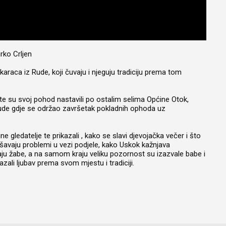
rko Crljen
raca iz Rude, koji čuvaju i njeguju tradiciju prema tom
, te su svoj pohod nastavili po ostalim selima Općine Otok,
 Rude gdje se održao završetak pokladnih ophoda uz
e gledatelje te prikazali , kako se slavi djevojačka večer i što
 rješavaju problemi u vezi podjele, kako Uskok kažnjava
ju žabe, a na samom kraju veliku pozornost su izazvale babe i
zali ljubav prema svom mjestu i tradiciji.