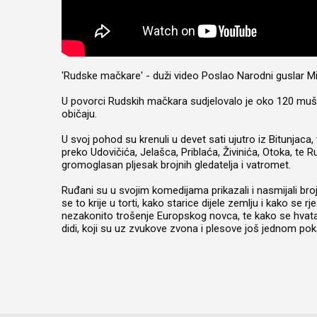
'Rudske mačkare' - duži video Poslao Narodni guslar Mi
U povorci Rudskih mačkara sudjelovalo je oko 120 muška
običaju.
U svoj pohod su krenuli u devet sati ujutro iz Bitunjaca
preko Udovičića, Jelašca, Priblaća, Živinića, Otoka, te
gromoglasan pljesak brojnih gledatelja i vatromet.
Ruđani su u svojim komedijama prikazali i nasmijali brojn
se to krije u torti, kako starice dijele zemlju i kako se
nezakonito trošenje Europskog novca, te kako se hvata
didi, koji su uz zvukove zvona i plesove još jednom poka