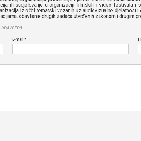
ija ili sudjelovanje u organizaciji filmskih i video festivala i 
anizacija izložbi tematski vezanih uz audiovizualne djelatnosti; 
zacijama, obavljanje drugih zadaća utvrđenih zakonom i drugim pr
u obavezna.
E-mail
*
P