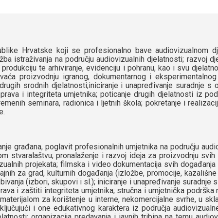
like Hrvatske koji se profesionalno bave audiovizualnom djel
ba istraživanja na području audiovizualnih djelatnosti; razvoj d
produkciju te arhiviranje, evidenciju i pohranu, kao i svu djelat
hvaća proizvodnju igranog, dokumentarnog i eksperimentalnog f
 drugih srodnih djelatnosti;iniciranje i unapređivanje suradnje s
rava i integriteta umjetnika; poticanje drugih djelatnosti iz pod
enih seminara, radionica i ljetnih škola; pokretanje i realizacija
e.
je građana, poglavit profesionalnih umjetnika na području audiovi
 stvaralaštvu; pronalaženje i razvoj ideja za proizvodnju svih 
izualnih projekata; filmska i video dokumentacija svih događanja
čajnih za grad, kulturnih događanja (izložbe, promocije, kazališ
zbivanja (izbori, skupovi i sl.); iniciranje i unapređivanje suradnj
va i zaštiti integriteta umjetnika; stručna i umjetnička podrška r
 materijalom za korištenje u interne, nekomercijalne svrhe, u 
 uključujući i one edukativnog karaktera iz područja audiovizualne
atnosti; organizacija predavanja i javnih tribina na temu audiovi