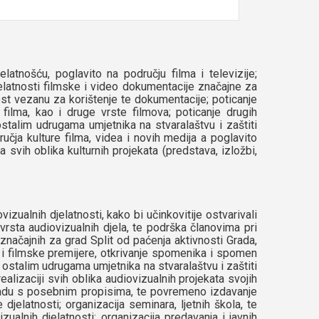
atnošću, poglavito na području filma i televizije;
jelatnosti filmske i video dokumentacije značajne za
nost vezanu za korištenje te dokumentacije; poticanje
ilma, kao i druge vrste filmova; poticanje drugih
 ostalim udrugama umjetnika na stvaralaštvu i zaštiti
ručja kulture filma, videa i novih medija a poglavito
 svih oblika kulturnih projekata (predstava, izložbi,
zualnih djelatnosti, kako bi učinkovitije ostvarivali
vrsta audiovizualnih djela, te podrška članovima pri
 značajnih za grad Split od paćenja aktivnosti Grada,
ne i filmske premijere, otkrivanje spomenika i spomen
e s ostalim udrugama umjetnika na stvaralaštvu i zaštiti
ealizaciji svih oblika audiovizualnih projekata svojih
skladu s posebnim propisima, te povremeno izdavanje
 djelatnosti; organizacija seminara, ljetnih škola, te
zualnih djelatnosti; organizacija predavanja i javnih