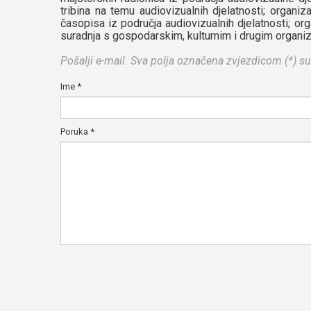
tribina na temu audiovizualnih djelatnosti; organizac
časopisa iz područja audiovizualnih djelatnosti; org
suradnja s gospodarskim, kulturnim i drugim organi
Pošalji e-mail. Sva polja označena zvjezdicom (*) s
Ime
*
Poruka
*