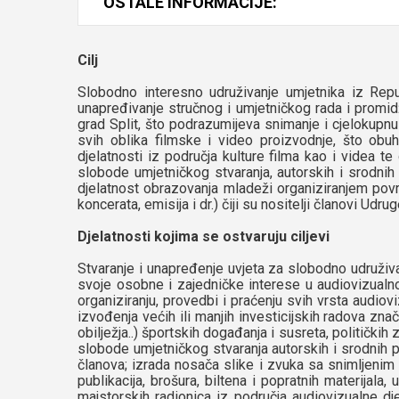
OSTALE INFORMACIJE:
Cilj
Slobodno interesno udruživanje umjetnika iz Repub
unapređivanje stručnog i umjetničkog rada i promidž
grad Split, što podrazumijeva snimanje i cjelokupnu 
svih oblika filmske i video proizvodnje, što obu
djelatnosti iz područja kulture filma kao i videa te
slobode umjetničkog stvaranja, autorskih i srodnih p
djelatnost obrazovanja mladeži organiziranjem povrem
koncerata, emisija i dr.) čiji su nositelji članovi Udrug
Djelatnosti kojima se ostvaruju ciljevi
Stvaranje i unapređenje uvjeta za slobodno udruživan
svoje osobne i zajedničke interese u audiovizualnom
organiziranju, provedbi i praćenju svih vrsta audiov
izvođenja većih ili manjih investicijskih radova zna
obilježja..) športskih događanja i susreta, političkih 
slobode umjetničkog stvaranja autorskih i srodnih pra
članova; izrada nosača slike i zvuka sa snimljenim
publikacija, brošura, biltena i popratnih materijala,
majstorskih radionica iz područja audiovizualne djel